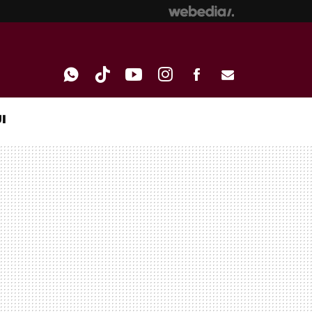
I
WHATSAPP
TIKTOK
YOUTUBE
INSTAGRAM
FACEBOOK
E-
MAIL