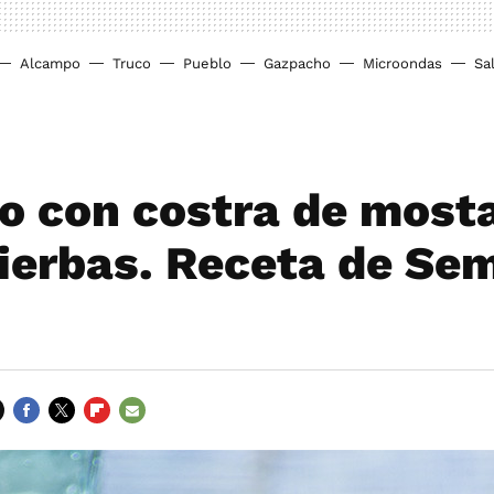
Alcampo
Truco
Pueblo
Gazpacho
Microondas
Sa
o con costra de most
hierbas. Receta de Se
FACEBOOK
TWITTER
FLIPBOARD
E-
MAIL