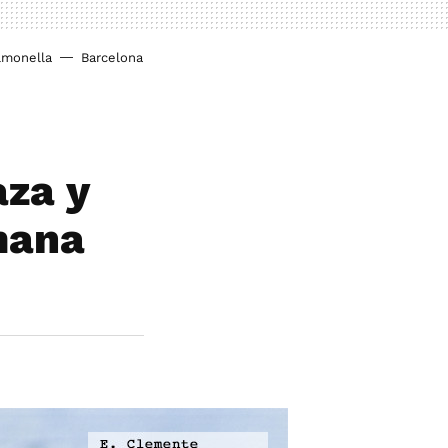
lmonella
Barcelona
aza y
mana