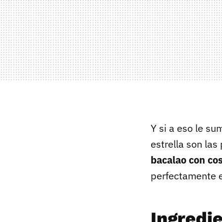
Y si a eso le s
estrella son las
bacalao con co
perfectamente e
Ingredi