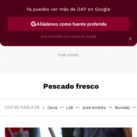
Ya puedes ver más de DAP en Google
MENÚ
NUEVO
Añádenos como fuente preferida
POSTRES
VIAJES
SELECCIÓN
VEGUI
Solo necesitas una cuenta de Google
×
Pescado fresco
HOY SE HABLA DE
Cena
Lidl
José Andrés
Mundial