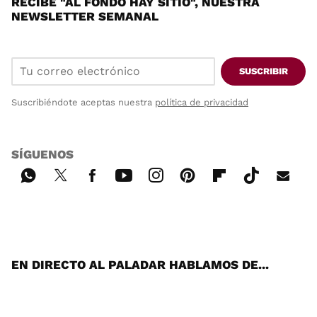
RECIBE "AL FONDO HAY SITIO", NUESTRA
NEWSLETTER SEMANAL
SUSCRIBIR
Suscribiéndote aceptas nuestra
política de privacidad
SÍGUENOS
Wh
Twi
Fac
You
Inst
Pint
Flip
Tikt
E-
ats
tter
ebo
tub
agr
ere
boa
ok
mai
App
ok
e
am
st
rd
l
EN DIRECTO AL PALADAR HABLAMOS DE...