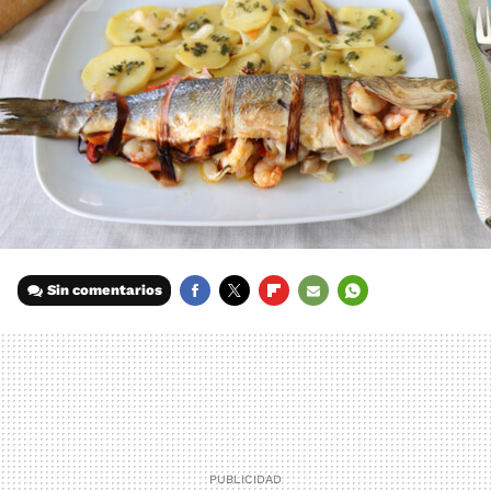
Sin comentarios
FACEBOOK
TWITTER
FLIPBOARD
E-
WHATSAPP
MAIL