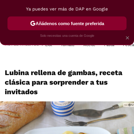
Ya puedes ver más de DAP en Google
MENÚ
NUEVO
Añádenos como fuente preferida
POSTRES
VIAJES
SELECCIÓN
VEGUI
Solo necesitas una cuenta de Google
×
HOY SE HABLA DE
Lidl
Tomate
Aceite
Pasta
Pesc
Lubina rellena de gambas, receta
clásica para sorprender a tus
invitados