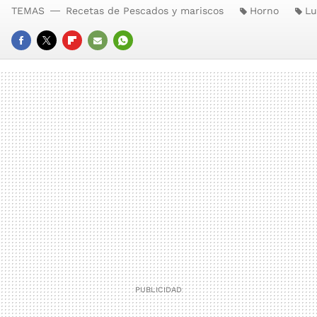
TEMAS
Recetas de Pescados y mariscos
Horno
Lu
FACEBOOK
TWITTER
FLIPBOARD
E-
WHATSAPP
MAIL