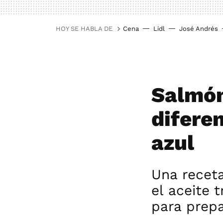
HOY SE HABLA DE
Cena
Lidl
José Andrés
Salmón
difere
azul
Una receta
el aceite 
para prep