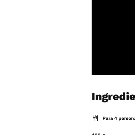
Ingredi
Para 4 person
400
g