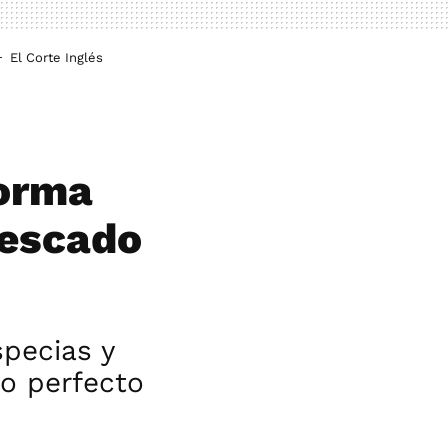
El Corte Inglés
forma
pescado
specias y
to perfecto