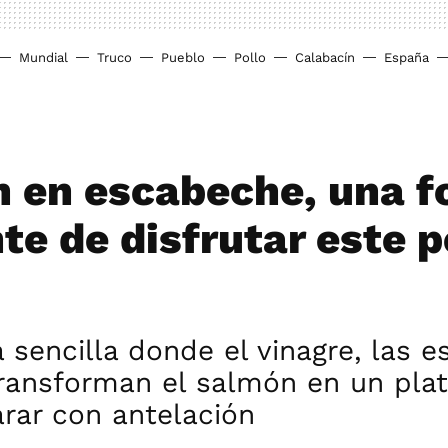
Mundial
Truco
Pueblo
Pollo
Calabacín
España
 en escabeche, una 
nte de disfrutar este 
 sencilla donde el vinagre, las e
transforman el salmón en un pla
arar con antelación