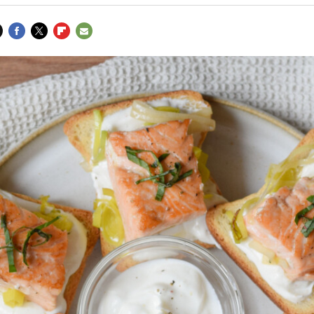
FACEBOOK
TWITTER
FLIPBOARD
E-
MAIL