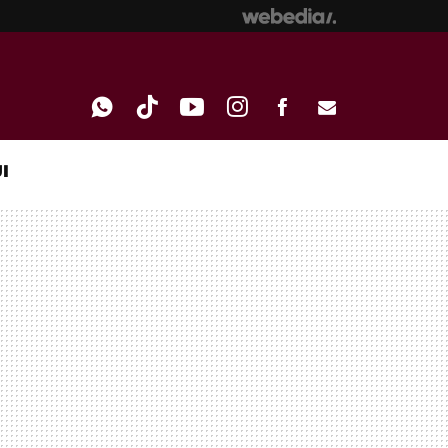
I
WHATSAPP
TIKTOK
YOUTUBE
INSTAGRAM
FACEBOOK
E-
MAIL