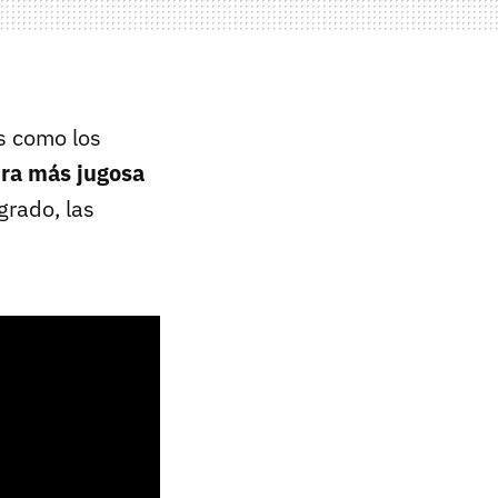
s como los
ura más jugosa
grado, las