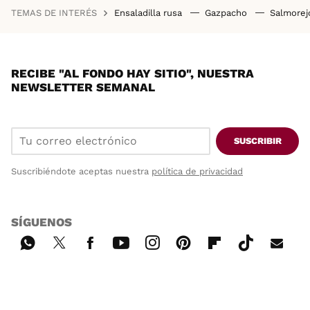
TEMAS DE INTERÉS
Ensaladilla rusa
Gazpacho
Salmore
RECIBE "AL FONDO HAY SITIO", NUESTRA
NEWSLETTER SEMANAL
SUSCRIBIR
Suscribiéndote aceptas nuestra
política de privacidad
SÍGUENOS
Wh
Twi
Fac
You
Inst
Pint
Flip
Tikt
E-
ats
tter
ebo
tub
agr
ere
boa
ok
mai
App
ok
e
am
st
rd
l