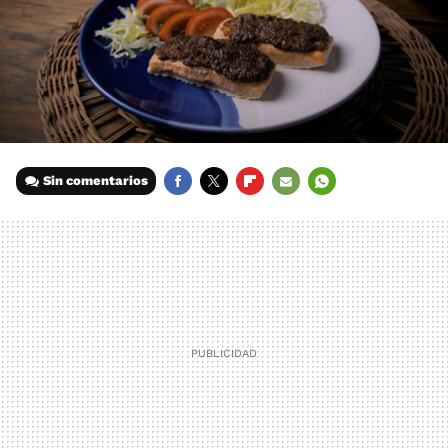
Sin comentarios
FACEBOOK
TWITTER
FLIPBOARD
E-
WHATSAPP
MAIL