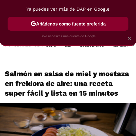
Ya puedes ver más de DAP en Google
MENÚ
NUEVO
Añádenos como fuente preferida
POSTRES
VIAJES
SELECCIÓN
VEGUI
Solo necesitas una cuenta de Google
×
HOY SE HABLA DE
Cena
Lidl
José Andrés
Mundial
Salmón en salsa de miel y mostaza
en freidora de aire: una receta
super fácil y lista en 15 minutos