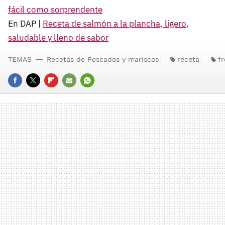
fácil como sorprendente
En DAP |
Receta de salmón a la plancha, ligero,
saludable y lleno de sabor
TEMAS
Recetas de Pescados y mariscos
receta
fr
FACEBOOK
TWITTER
FLIPBOARD
E-
WHATSAPP
MAIL