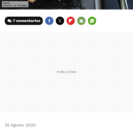
7 comentarios
FACEBOOK
TWITTER
FLIPBOARD
E-
WHATSAPP
MAIL
25 Agosto 2020