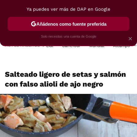
Ya puedes ver más de DAP en Google
MENÚ
NUEVO
Añádenos como fuente preferida
POSTRES
VIAJES
SELECCIÓN
VEGUI
Solo necesitas una cuenta de Google
×
HOY SE HABLA DE
Lidl
Carrefour
Mundial
Alcampo
Salteado ligero de setas y salmón
con falso alioli de ajo negro