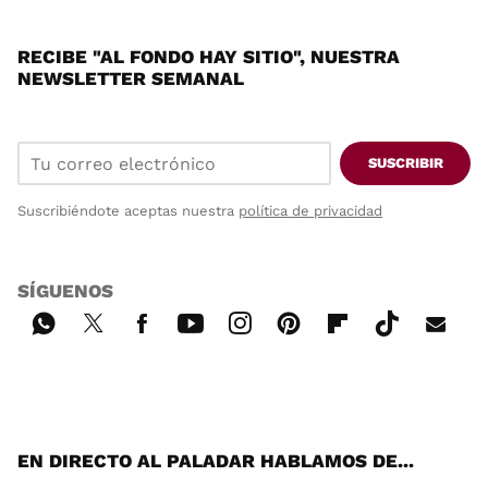
RECIBE "AL FONDO HAY SITIO", NUESTRA
NEWSLETTER SEMANAL
SUSCRIBIR
Suscribiéndote aceptas nuestra
política de privacidad
SÍGUENOS
Wh
Twi
Fac
You
Inst
Pint
Flip
Tikt
E-
ats
tter
ebo
tub
agr
ere
boa
ok
mai
App
ok
e
am
st
rd
l
EN DIRECTO AL PALADAR HABLAMOS DE...