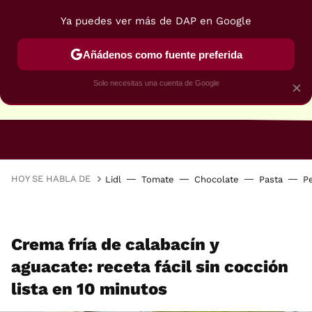
Ya puedes ver más de DAP en Google
Añádenos como fuente preferida
Solo necesitas una cuenta de Google
×
RECETAS VEGANAS
RECETAS VEGETARIANAS
HOY SE HABLA DE
Lidl
Tomate
Chocolate
Pasta
P
Crema fría de calabacín y
aguacate: receta fácil sin cocción
lista en 10 minutos