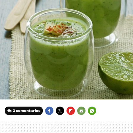
3 comentarios
FACEBOOK
TWITTER
FLIPBOARD
E-
WHATSAPP
MAIL