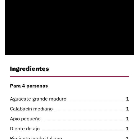
Ingredientes
Para 4 personas
Aguacate grande maduro
1
Calabacín mediano
1
Apio pequeño
1
Diente de ajo
1
Pimiento verde italiano
1