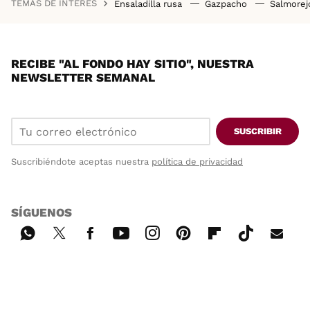
TEMAS DE INTERÉS
Ensaladilla rusa
Gazpacho
Salmore
RECIBE "AL FONDO HAY SITIO", NUESTRA
NEWSLETTER SEMANAL
SUSCRIBIR
Suscribiéndote aceptas nuestra
política de privacidad
SÍGUENOS
Wh
Twi
Fac
You
Inst
Pint
Flip
Tikt
E-
ats
tter
ebo
tub
agr
ere
boa
ok
mai
App
ok
e
am
st
rd
l