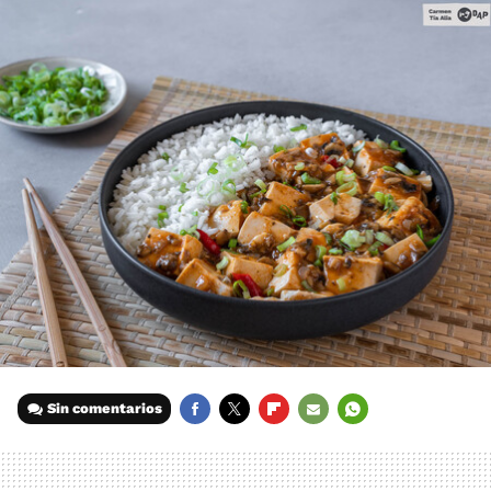
Sin comentarios
FACEBOOK
TWITTER
FLIPBOARD
E-
WHATSAPP
MAIL