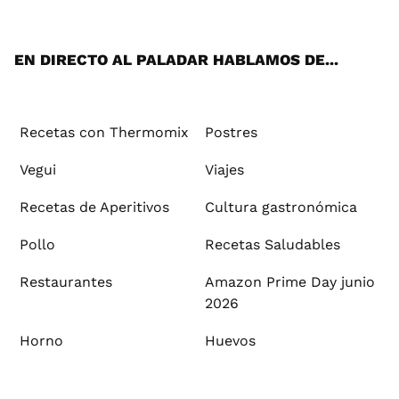
ats
tter
ebo
tub
agr
ere
boa
ok
mai
App
ok
e
am
st
rd
l
EN DIRECTO AL PALADAR HABLAMOS DE...
Recetas con Thermomix
Postres
Vegui
Viajes
Recetas de Aperitivos
Cultura gastronómica
Pollo
Recetas Saludables
Restaurantes
Amazon Prime Day junio
2026
Horno
Huevos