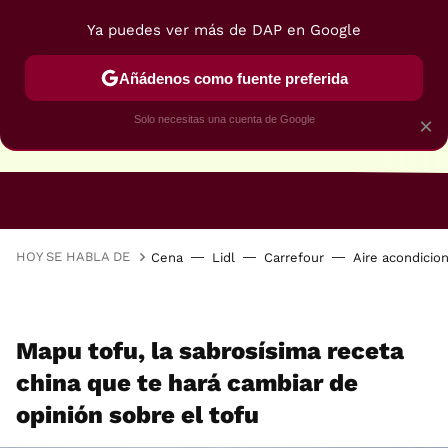
Ya puedes ver más de DAP en Google
Añádenos como fuente preferida
Solo necesitas una cuenta de Google
×
RECETAS VEGANAS
RECETAS VEGETARIANAS
HOY SE HABLA DE
Cena
Lidl
Carrefour
Aire acondicio
Mapu tofu, la sabrosísima receta
china que te hará cambiar de
opinión sobre el tofu