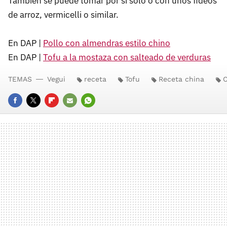
También se puede tomar por sí solo o con unos fideos
de arroz, vermicelli o similar.
En DAP |
Pollo con almendras estilo chino
En DAP |
Tofu a la mostaza con salteado de verduras
TEMAS
Vegui
receta
Tofu
Receta china
C
FACEBOOK
TWITTER
FLIPBOARD
E-
WHATSAPP
MAIL