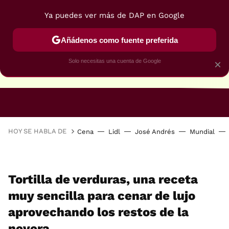
Ya puedes ver más de DAP en Google
Añádenos como fuente preferida
Solo necesitas una cuenta de Google
×
RECETAS VEGANAS
RECETAS VEGETARIANAS
HOY SE HABLA DE
Cena
Lidl
José Andrés
Mundial
Tortilla de verduras, una receta
muy sencilla para cenar de lujo
aprovechando los restos de la
nevera