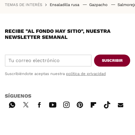
TEMAS DE INTERÉS
Ensaladilla rusa
Gazpacho
Salmore
RECIBE "AL FONDO HAY SITIO", NUESTRA
NEWSLETTER SEMANAL
SUSCRIBIR
Suscribiéndote aceptas nuestra
política de privacidad
SÍGUENOS
Wh
Twi
Fac
You
Inst
Pint
Flip
Tikt
E-
ats
tter
ebo
tub
agr
ere
boa
ok
mai
App
ok
e
am
st
rd
l