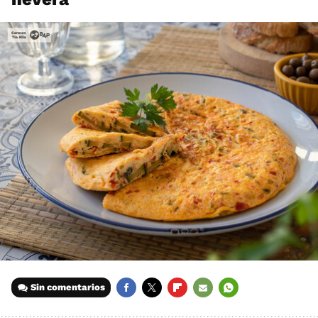
Sin comentarios
FACEBOOK
TWITTER
FLIPBOARD
E-
WHATSAPP