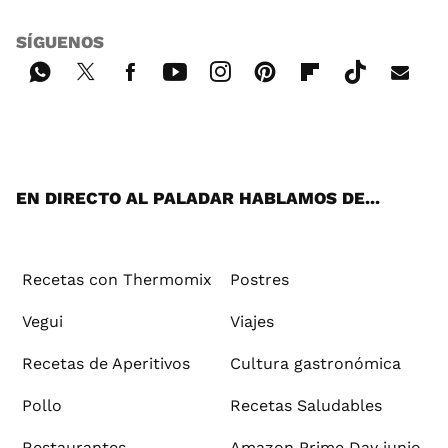
SÍGUENOS
Wh
Twi
Fac
You
Inst
Pint
Flip
Tikt
E-
ats
tter
ebo
tub
agr
ere
boa
ok
mai
App
ok
e
am
st
rd
l
EN DIRECTO AL PALADAR HABLAMOS DE...
Recetas con Thermomix
Postres
Vegui
Viajes
Recetas de Aperitivos
Cultura gastronómica
Pollo
Recetas Saludables
Restaurantes
Amazon Prime Day junio