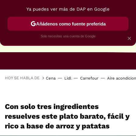
Ya puedes ver más de DAP en Google
Añádenos como fuente preferida
Solo necesitas una cuenta de Google
×
RECETAS VEGANAS
RECETAS VEGETARIANAS
HOY SE HABLA DE
Cena
Lidl
Carrefour
Aire acondicio
Con solo tres ingredientes
resuelves este plato barato, fácil y
rico a base de arroz y patatas