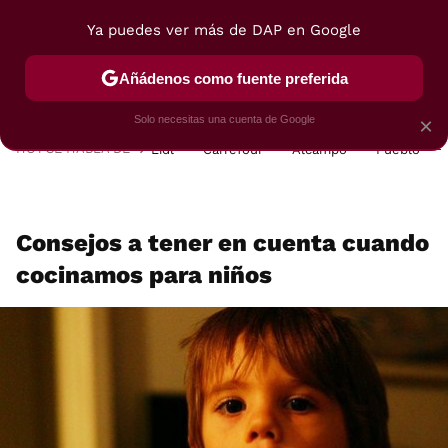
Ya puedes ver más de DAP en Google
MENÚ
NUEVO
Añádenos como fuente preferida
POSTRES
VIAJES
SELECCIÓN
VEGUI
Solo necesitas una cuenta de Google
×
HOY SE HABLA DE
Lidl
Carrefour
Alcampo
Pueblo
Consejos a tener en cuenta cuando
cocinamos para niños