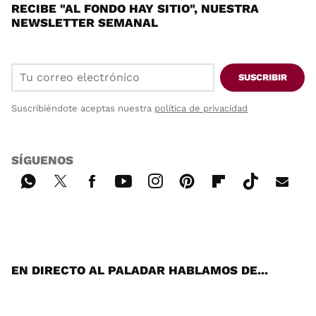
RECIBE "AL FONDO HAY SITIO", NUESTRA
NEWSLETTER SEMANAL
SUSCRIBIR
Suscribiéndote aceptas nuestra
política de privacidad
SÍGUENOS
Wh
Twi
Fac
You
Inst
Pint
Flip
Tikt
E-
ats
tter
ebo
tub
agr
ere
boa
ok
mai
App
ok
e
am
st
rd
l
EN DIRECTO AL PALADAR HABLAMOS DE...