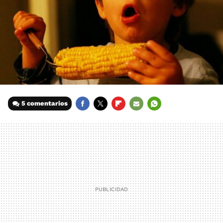
5 comentarios
FACEBOOK
TWITTER
FLIPBOARD
E-
WHATSAPP
MAIL