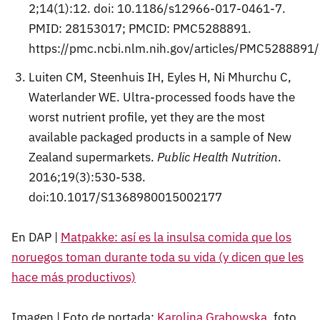
2;14(1):12. doi: 10.1186/s12966-017-0461-7.
PMID: 28153017; PMCID: PMC5288891.
https://pmc.ncbi.nlm.nih.gov/articles/PMC5288891/
Luiten CM, Steenhuis IH, Eyles H, Ni Mhurchu C,
Waterlander WE. Ultra-processed foods have the
worst nutrient profile, yet they are the most
available packaged products in a sample of New
Zealand supermarkets.
Public Health Nutrition
.
2016;19(3):530-538.
doi:10.1017/S1368980015002177
En DAP |
Matpakke: así es la insulsa comida que los
noruegos toman durante toda su vida (y dicen que les
hace más productivos)
Imagen | Foto de portada:
Karolina Grabowska
, foto