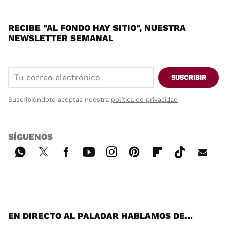
RECIBE "AL FONDO HAY SITIO", NUESTRA
NEWSLETTER SEMANAL
SUSCRIBIR
Suscribiéndote aceptas nuestra
política de privacidad
SÍGUENOS
Wh
Twi
Fac
You
Inst
Pint
Flip
Tikt
E-
ats
tter
ebo
tub
agr
ere
boa
ok
mai
App
ok
e
am
st
rd
l
EN DIRECTO AL PALADAR HABLAMOS DE...