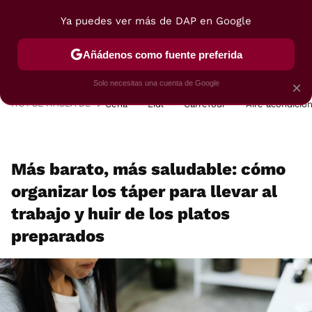
Ya puedes ver más de DAP en Google
MENÚ
NUEVO
Añádenos como fuente preferida
POSTRES
VIAJES
SELECCIÓN
VEGUI
Solo necesitas una cuenta de Google
×
HOY SE HABLA DE
Cena
Lidl
Carrefour
Aire acondicio
Más barato, más saludable: cómo
organizar los táper para llevar al
trabajo y huir de los platos
preparados