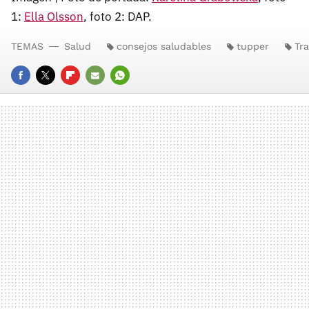
1:
Ella Olsson
, foto 2: DAP.
TEMAS
Salud
consejos saludables
tupper
Tr
FACEBOOK
TWITTER
FLIPBOARD
E-
WHATSAPP
MAIL