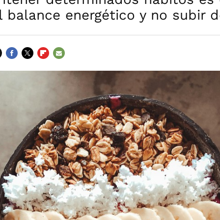
l balance energético y no subir 
FACEBOOK
TWITTER
FLIPBOARD
E-
MAIL