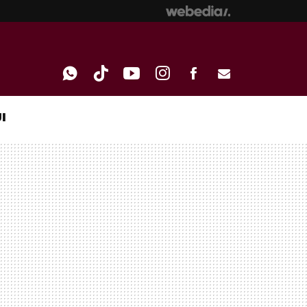
I
WHATSAPP
TIKTOK
YOUTUBE
INSTAGRAM
FACEBOOK
E-
MAIL