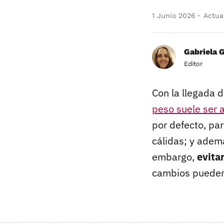
1 Junio 2026
Actual
Gabriela 
Editor
Con la llegada 
peso suele ser a
por defecto, pa
cálidas; y adem
embargo,
evita
cambios pueden 