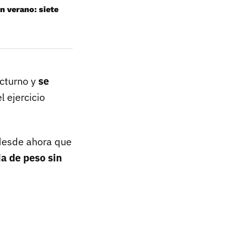
n verano: siete
octurno y
se
l ejercicio
desde ahora que
ia de peso sin