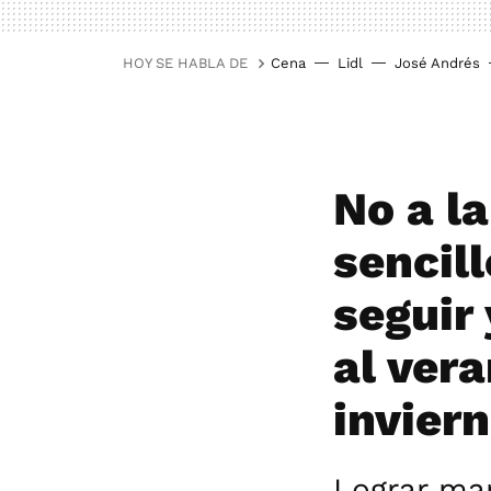
HOY SE HABLA DE
Cena
Lidl
José Andrés
No a la
sencil
seguir
al vera
invier
Lograr ma