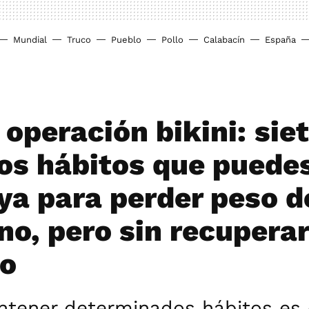
Mundial
Truco
Pueblo
Pollo
Calabacín
España
 operación bikini: sie
los hábitos que puede
 ya para perder peso d
no, pero sin recuperar
no
ntener determinados hábitos es 