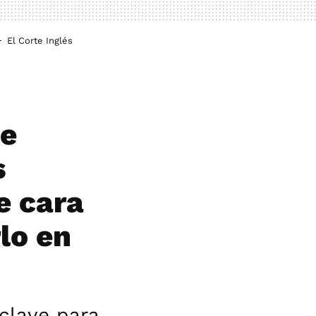
El Corte Inglés
te
s
e cara
lo en
clave para