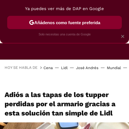
Ya puedes ver más de DAP en Google
Añádenos como fuente preferida
CAFETERAS
FREIDORAS DE AIRE
GUÍAS DE 
Solo necesitas una cuenta de Google
×
HOY SE HABLA DE
Cena
Lidl
José Andrés
Mundial
Adiós a las tapas de los tupper
perdidas por el armario gracias a
esta solución tan simple de Lidl