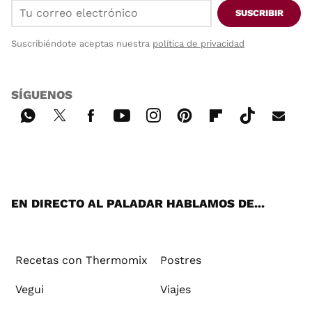
SUSCRIBIR
Suscribiéndote aceptas nuestra
política de privacidad
SÍGUENOS
Wh
Twi
Fac
You
Inst
Pint
Flip
Tikt
E-
ats
tter
ebo
tub
agr
ere
boa
ok
mai
App
ok
e
am
st
rd
l
EN DIRECTO AL PALADAR HABLAMOS DE...
Recetas con Thermomix
Postres
Vegui
Viajes