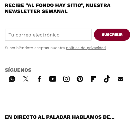
RECIBE "AL FONDO HAY SITIO", NUESTRA
NEWSLETTER SEMANAL
SUSCRIBIR
Suscribiéndote aceptas nuestra
política de privacidad
SÍGUENOS
Wh
Twi
Fac
You
Inst
Pint
Flip
Tikt
E-
ats
tter
ebo
tub
agr
ere
boa
ok
mai
App
ok
e
am
st
rd
l
EN DIRECTO AL PALADAR HABLAMOS DE...