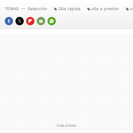
TEMAS
Selección
Olla rápida
olla a presión
o
FACEBOOK
TWITTER
FLIPBOARD
E-
WHATSAPP
MAIL