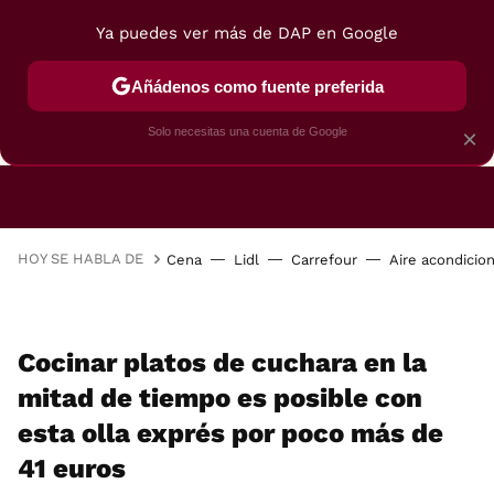
Ya puedes ver más de DAP en Google
Añádenos como fuente preferida
CAFETERAS
FREIDORAS DE AIRE
GUÍAS DE 
Solo necesitas una cuenta de Google
×
HOY SE HABLA DE
Cena
Lidl
Carrefour
Aire acondicio
Cocinar platos de cuchara en la
mitad de tiempo es posible con
esta olla exprés por poco más de
41 euros