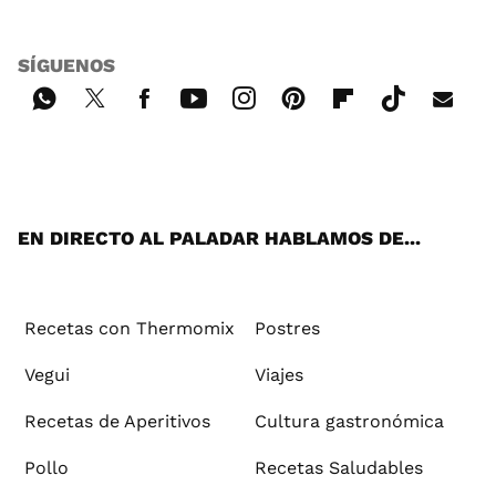
SÍGUENOS
Wh
Twi
Fac
You
Inst
Pint
Flip
Tikt
E-
ats
tter
ebo
tub
agr
ere
boa
ok
mai
App
ok
e
am
st
rd
l
EN DIRECTO AL PALADAR HABLAMOS DE...
Recetas con Thermomix
Postres
Vegui
Viajes
Recetas de Aperitivos
Cultura gastronómica
Pollo
Recetas Saludables