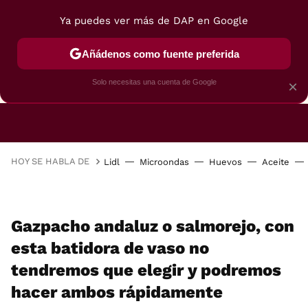
Ya puedes ver más de DAP en Google
Añádenos como fuente preferida
CAFETERAS
FREIDORAS DE AIRE
GUÍAS DE 
Solo necesitas una cuenta de Google
×
HOY SE HABLA DE
Lidl
Microondas
Huevos
Aceite
Gazpacho andaluz o salmorejo, con
esta batidora de vaso no
tendremos que elegir y podremos
hacer ambos rápidamente