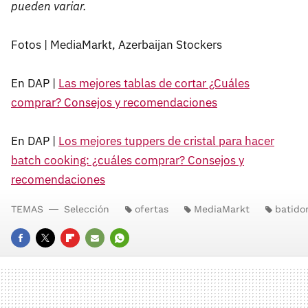
pueden variar.
Fotos | MediaMarkt, Azerbaijan Stockers
En DAP |
Las mejores tablas de cortar ¿Cuáles
comprar? Consejos y recomendaciones
En DAP |
Los mejores tuppers de cristal para hacer
batch cooking: ¿cuáles comprar? Consejos y
recomendaciones
TEMAS
Selección
ofertas
MediaMarkt
batido
FACEBOOK
TWITTER
FLIPBOARD
E-
WHATSAPP
MAIL