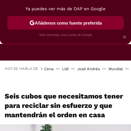
Ya puedes ver más de DAP en Google
Añádenos como fuente preferida
CAFETERAS
FREIDORAS DE AIRE
GUÍAS DE 
Solo necesitas una cuenta de Google
×
HOY SE HABLA DE
Cena
Lidl
José Andrés
Mundial
Seis cubos que necesitamos tener
para reciclar sin esfuerzo y que
mantendrán el orden en casa