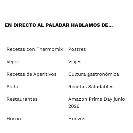
ats
tter
ebo
tub
agr
ere
boa
ok
mai
App
ok
e
am
st
rd
l
EN DIRECTO AL PALADAR HABLAMOS DE...
Recetas con Thermomix
Postres
Vegui
Viajes
Recetas de Aperitivos
Cultura gastronómica
Pollo
Recetas Saludables
Restaurantes
Amazon Prime Day junio
2026
Horno
Huevos