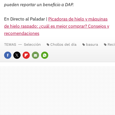
pueden reportar un beneficio a DAP.
En Directo al Paladar |
Picadoras de hielo y máquinas
de hielo raspado: ¿cuál es mejor comprar? Consejos y
recomendaciones
TEMAS
Selección
Chollos del día
basura
Reci
FACEBOOK
TWITTER
FLIPBOARD
E-
WHATSAPP
MAIL