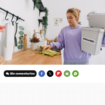
Sin comentarios
FACEBOOK
TWITTER
FLIPBOARD
E-
WHATSAPP
MAIL