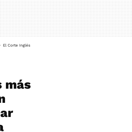
El Corte Inglés
s más
n
ear
a