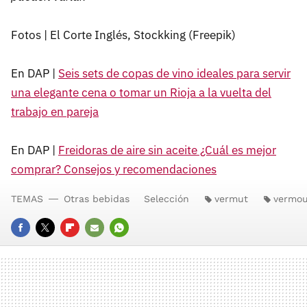
Fotos | El Corte Inglés, Stockking (Freepik)
En DAP |
Seis sets de copas de vino ideales para servir
una elegante cena o tomar un Rioja a la vuelta del
trabajo en pareja
En DAP |
Freidoras de aire sin aceite ¿Cuál es mejor
comprar? Consejos y recomendaciones
TEMAS
Otras bebidas
Selección
vermut
vermo
FACEBOOK
TWITTER
FLIPBOARD
E-
WHATSAPP
MAIL