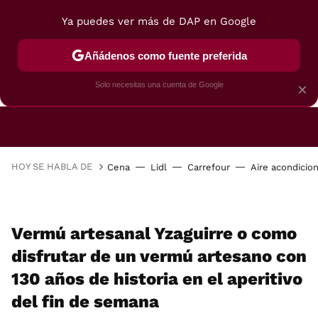
Ya puedes ver más de DAP en Google
Añádenos como fuente preferida
CAFETERAS
FREIDORAS DE AIRE
GUÍAS DE 
Solo necesitas una cuenta de Google
×
HOY SE HABLA DE
Cena
Lidl
Carrefour
Aire acondicio
Vermú artesanal Yzaguirre o como
disfrutar de un vermú artesano con
130 años de historia en el aperitivo
del fin de semana