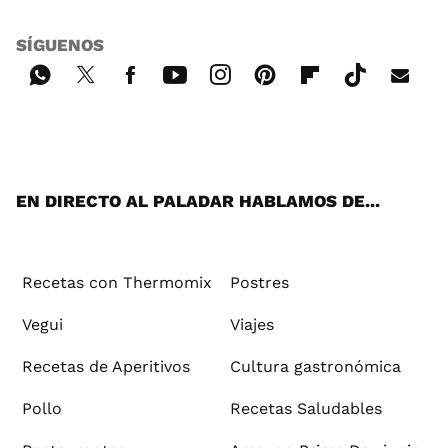
SÍGUENOS
Wh
Twi
Fac
You
Inst
Pint
Flip
Tikt
E-
ats
tter
ebo
tub
agr
ere
boa
ok
mai
App
ok
e
am
st
rd
l
EN DIRECTO AL PALADAR HABLAMOS DE...
Recetas con Thermomix
Postres
Vegui
Viajes
Recetas de Aperitivos
Cultura gastronómica
Pollo
Recetas Saludables