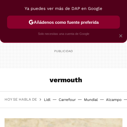
Ya puedes ver más de DAP en Google
MENÚ
NUEVO
Añádenos como fuente preferida
POSTRES
VIAJES
SELECCIÓN
VEGUI
Solo necesitas una cuenta de Google
×
vermouth
HOY SE HABLA DE
Lidl
Carrefour
Mundial
Alcampo