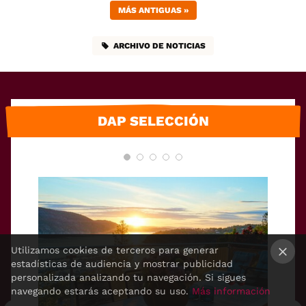
MÁS ANTIGUAS
»
ARCHIVO DE NOTICIAS
DAP SELECCIÓN
Utilizamos cookies de terceros para generar
estadísticas de audiencia y mostrar publicidad
×
personalizada analizando tu navegación. Si sigues
navegando estarás aceptando su uso.
Más información