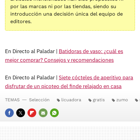
por las marcas ni por las tiendas, siendo su
introducción una decisión única del equipo de
editores.
En Directo al Paladar |
Batidoras de vaso: ¿cuál es
mejor comprar? Consejos y recomendaciones
En Directo al Paladar |
Siete cócteles de aperitivo para
disfrutar de un picoteo del finde relajado en casa
TEMAS
Selección
licuadora
gratis
zumo
FACEBOOK
TWITTER
FLIPBOARD
E-
WHATSAPP
MAIL