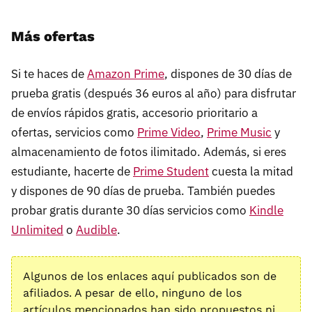
Más ofertas
Si te haces de
Amazon Prime
, dispones de 30 días de
prueba gratis (después 36 euros al año) para disfrutar
de envíos rápidos gratis, accesorio prioritario a
ofertas, servicios como
Prime Video
,
Prime Music
y
almacenamiento de fotos ilimitado. Además, si eres
estudiante, hacerte de
Prime Student
cuesta la mitad
y dispones de 90 días de prueba. También puedes
probar gratis durante 30 días servicios como
Kindle
Unlimited
o
Audible
.
Algunos de los enlaces aquí publicados son de
afiliados. A pesar de ello, ninguno de los
artículos mencionados han sido propuestos ni