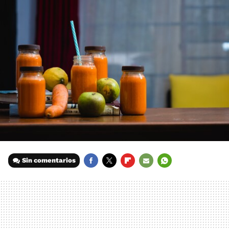
Sin comentarios
FACEBOOK
TWITTER
FLIPBOARD
E-
WHATSAPP
MAIL