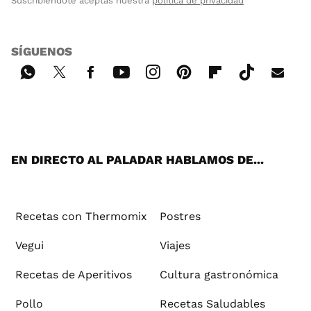
Suscribiéndote aceptas nuestra
política de privacidad
SÍGUENOS
Wh
Twi
Fac
You
Inst
Pint
Flip
Tikt
E-
ats
tter
ebo
tub
agr
ere
boa
ok
mai
App
ok
e
am
st
rd
l
EN DIRECTO AL PALADAR HABLAMOS DE...
Recetas con Thermomix
Postres
Vegui
Viajes
Recetas de Aperitivos
Cultura gastronómica
Pollo
Recetas Saludables