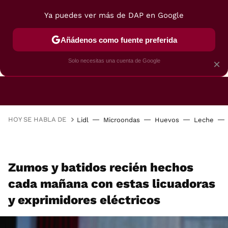
Ya puedes ver más de DAP en Google
Añádenos como fuente preferida
CAFETERAS
FREIDORAS DE AIRE
GUÍAS DE 
Solo necesitas una cuenta de Google
×
HOY SE HABLA DE
Lidl
Microondas
Huevos
Leche
Zumos y batidos recién hechos
cada mañana con estas licuadoras
y exprimidores eléctricos