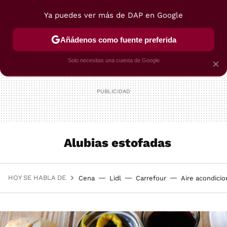
Ya puedes ver más de DAP en Google
MENÚ
NUEVO
Añádenos como fuente preferida
POSTRES
VIAJES
SELECCIÓN
VEGUI
Solo necesitas una cuenta de Google
×
Alubias estofadas
HOY SE HABLA DE
Cena
Lidl
Carrefour
Aire acondici