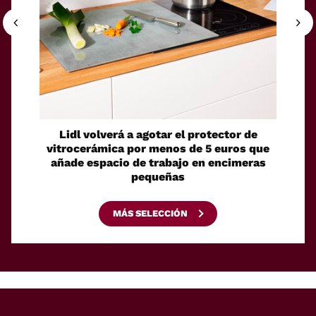
Lidl volverá a agotar el protector de
Un ro
vitrocerámica por menos de 5 euros que
su pro
añade espacio de trabajo en encimeras
pequeñas
MÁS SELECCIÓN