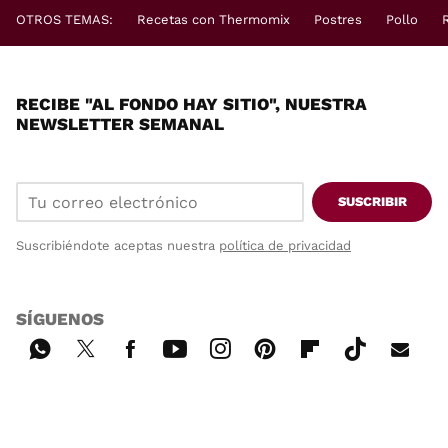
OTROS TEMAS:
Recetas con Thermomix
Postres
Pollo
RECIBE "AL FONDO HAY SITIO", NUESTRA
NEWSLETTER SEMANAL
SUSCRIBIR
Suscribiéndote aceptas nuestra
política de privacidad
SÍGUENOS
Wh
Twi
Fac
You
Inst
Pint
Flip
Tikt
E-
ats
tter
ebo
tub
agr
ere
boa
ok
mai
App
ok
e
am
st
rd
l