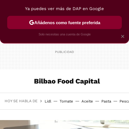
Ya puedes ver más de DAP en Google
MENÚ
NUEVO
Añádenos como fuente preferida
POSTRES
VIAJES
SELECCIÓN
VEGUI
Solo necesitas una cuenta de Google
×
Bilbao Food Capital
HOY SE HABLA DE
Lidl
Tomate
Aceite
Pasta
Pesc