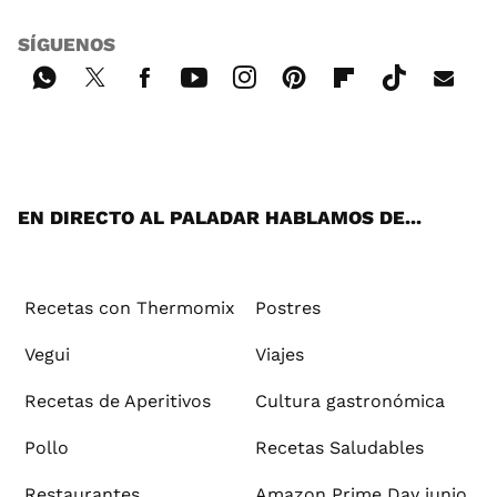
SÍGUENOS
Wh
Twi
Fac
You
Inst
Pint
Flip
Tikt
E-
ats
tter
ebo
tub
agr
ere
boa
ok
mai
App
ok
e
am
st
rd
l
EN DIRECTO AL PALADAR HABLAMOS DE...
Recetas con Thermomix
Postres
Vegui
Viajes
Recetas de Aperitivos
Cultura gastronómica
Pollo
Recetas Saludables
Restaurantes
Amazon Prime Day junio