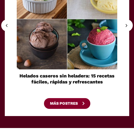
Helados caseros sin heladera: 15 recetas
Sei
fáciles, rápidas y refrescantes
cono
esca
MÁS POSTRES