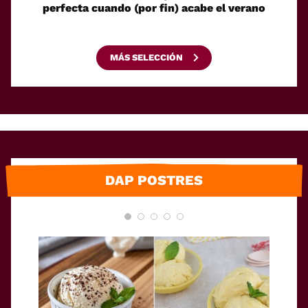
perfecta cuando (por fin) acabe el verano
e
MÁS SELECCIÓN
DAP POSTRES