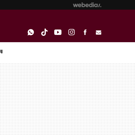
I
WHATSAPP
TIKTOK
YOUTUBE
INSTAGRAM
FACEBOOK
E-
MAIL