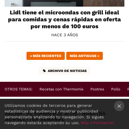
Lidl tiene el microondas con grill ideal
para comidas y cenas rápidas en oferta
por menos de 100 euros
HACE 3 AÑOS
«
MÁS RECIENTES
MÁS ANTIGUAS
»
ARCHIVO DE NOTICIAS
OTROS TEMAS:
Recetas con Thermomix
Postres
Pollo
Utilizamos cookies de terceros para generar
estadísticas de audiencia y mostrar publicidad
RECIBE "AL FONDO HAY SITIO", NUESTRA
×
personalizada analizando tu navegación. Si sigues
NEWSLETTER SEMANAL
navegando estarás aceptando su uso.
Más información