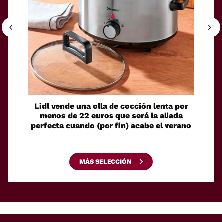
Lidl vende una olla de cocción lenta por
El Cor
menos de 22 euros que será la aliada
toma
perfecta cuando (por fin) acabe el verano
e
MÁS SELECCIÓN