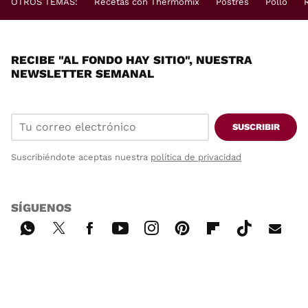
OTROS TEMAS:
Recetas con Thermomix
Postres
Pollo
RECIBE "AL FONDO HAY SITIO", NUESTRA
NEWSLETTER SEMANAL
SUSCRIBIR
Suscribiéndote aceptas nuestra
política de privacidad
SÍGUENOS
Wh
Twi
Fac
You
Inst
Pint
Flip
Tikt
E-
ats
tter
ebo
tub
agr
ere
boa
ok
mai
App
ok
e
am
st
rd
l