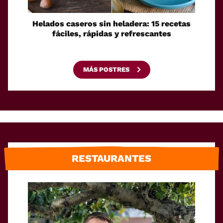
Helados caseros sin heladera: 15 recetas
Sei
fáciles, rápidas y refrescantes
cono
esca
MÁS POSTRES
RESTAURANTES