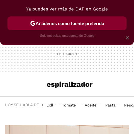
Ya puedes ver más de DAP en Google
MENÚ
NUEVO
Añádenos como fuente preferida
POSTRES
VIAJES
SELECCIÓN
VEGUI
Solo necesitas una cuenta de Google
×
espiralizador
HOY SE HABLA DE
Lidl
Tomate
Aceite
Pasta
Pesc