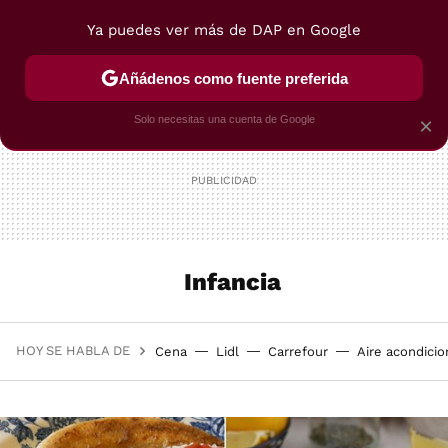
Ya puedes ver más de DAP en Google
MENÚ
NUEVO
Añádenos como fuente preferida
POSTRES
VIAJES
SELECCIÓN
VEGUI
Solo necesitas una cuenta de Google
×
Infancia
HOY SE HABLA DE
Cena
Lidl
Carrefour
Aire acondici