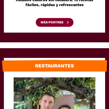
fáciles, rápidas y refrescantes
cono
esca
MÁS POSTRES
RESTAURANTES