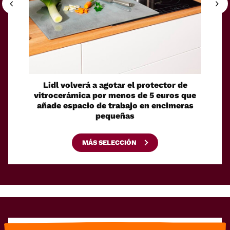
Lidl volverá a agotar el protector de
Un ro
vitrocerámica por menos de 5 euros que
su pro
añade espacio de trabajo en encimeras
pequeñas
MÁS SELECCIÓN