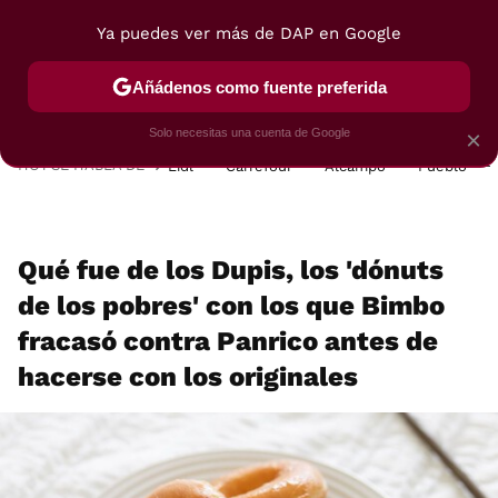
Ya puedes ver más de DAP en Google
MENÚ
NUEVO
Añádenos como fuente preferida
POSTRES
VIAJES
SELECCIÓN
VEGUI
Solo necesitas una cuenta de Google
×
HOY SE HABLA DE
Lidl
Carrefour
Alcampo
Pueblo
Qué fue de los Dupis, los 'dónuts
de los pobres' con los que Bimbo
fracasó contra Panrico antes de
hacerse con los originales