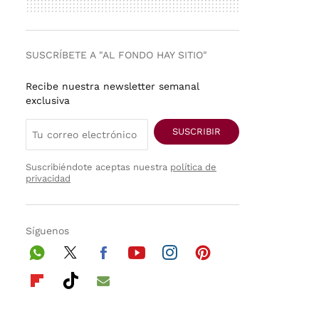
SUSCRÍBETE A "AL FONDO HAY SITIO"
Recibe nuestra newsletter semanal
exclusiva
SUSCRIBIR
Suscribiéndote aceptas nuestra
política de
privacidad
Síguenos
Wh
Twi
Fac
You
Inst
Pint
ats
tter
ebo
tub
agr
ere
Flip
Tikt
E-
App
ok
e
am
st