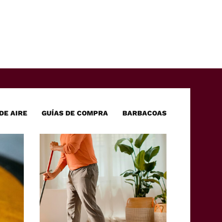
boa
ok
mai
rd
l
DE AIRE
GUÍAS DE COMPRA
BARBACOAS