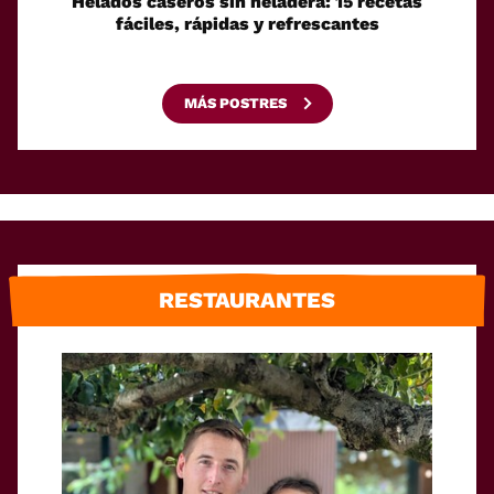
Helados caseros sin heladera: 15 recetas
Sei
fáciles, rápidas y refrescantes
cono
esca
MÁS POSTRES
RESTAURANTES