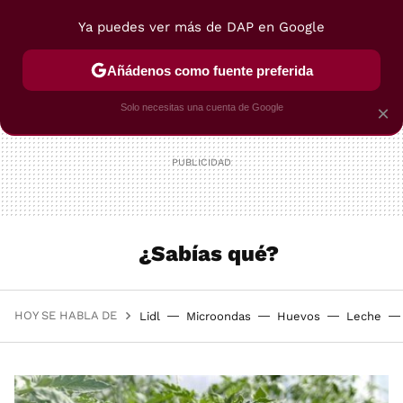
Ya puedes ver más de DAP en Google
MENÚ
NUEVO
Añádenos como fuente preferida
POSTRES
VIAJES
SELECCIÓN
VEGUI
Solo necesitas una cuenta de Google
×
¿Sabías qué?
HOY SE HABLA DE
Lidl
Microondas
Huevos
Leche