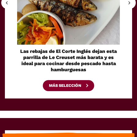
Las rebajas de El Corte Inglés dejan esta
Decim
parrilla de Le Creuset más barata y es
de ve
ideal para cocinar desde pescado hasta
ofert
hamburguesas
MÁS SELECCIÓN