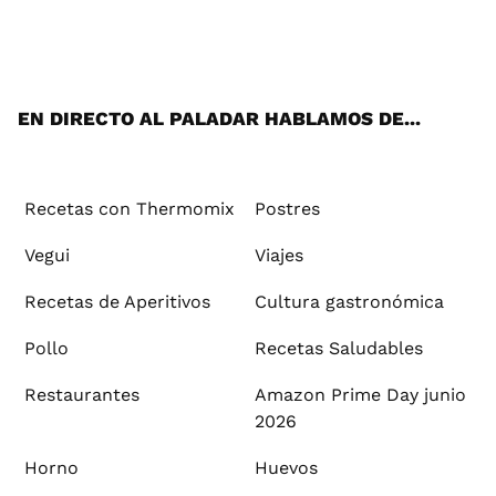
Wh
Twi
Fac
You
Inst
Pint
Flip
Tikt
E-
ats
tter
ebo
tub
agr
ere
boa
ok
mai
App
ok
e
am
st
rd
l
EN DIRECTO AL PALADAR HABLAMOS DE...
Recetas con Thermomix
Postres
Vegui
Viajes
Recetas de Aperitivos
Cultura gastronómica
Pollo
Recetas Saludables
Restaurantes
Amazon Prime Day junio
2026
Horno
Huevos