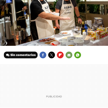
Sin comentarios
FACEBOOK
TWITTER
FLIPBOARD
E-
WHATSAPP
MAIL