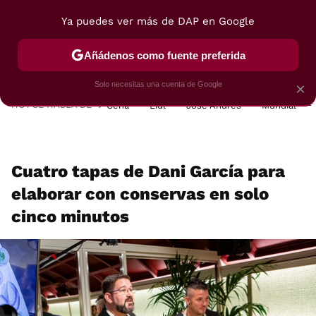
Ya puedes ver más de DAP en Google
MENÚ
NUEVO
Añádenos como fuente preferida
POSTRES
VIAJES
SELECCIÓN
VEGUI
Solo necesitas una cuenta de Google
×
HOY SE HABLA DE
Cena
Lidl
José Andrés
Mundial
Cuatro tapas de Dani García para
elaborar con conservas en solo
cinco minutos