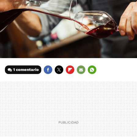
1 comentario
FACEBOOK
TWITTER
FLIPBOARD
E-
WHATSAPP
MAIL