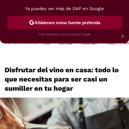
Ya puedes ver más de DAP en Google
MENÚ
NUEVO
Añádenos como fuente preferida
POSTRES
VIAJES
SELECCIÓN
VEGUI
Solo necesitas una cuenta de Google
×
HOY SE HABLA DE
Lidl
Mundial
Alcampo
Truco
To
Disfrutar del vino en casa: todo lo
que necesitas para ser casi un
sumiller en tu hogar