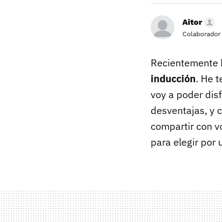
Aitor
Colaborador
Recientemente h
inducción
. He 
voy a poder dis
desventajas, y c
compartir con vo
para elegir por 