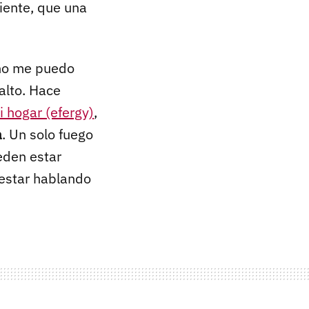
iente, que una
 no me puedo
alto. Hace
 hogar (efergy)
,
a
. Un solo fuego
eden estar
 estar hablando