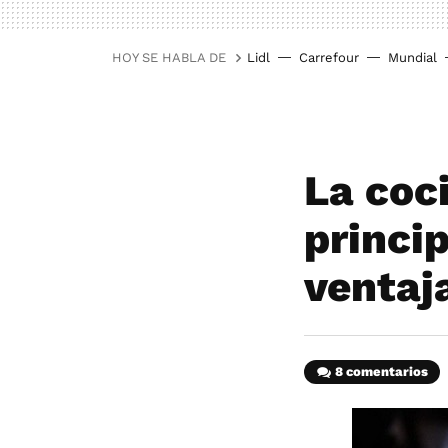
HOY SE HABLA DE
Lidl
Carrefour
Mundial
La coc
princi
ventaj
8 comentarios