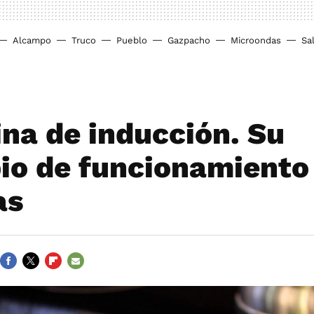
Alcampo
Truco
Pueblo
Gazpacho
Microondas
Sa
ina de inducción. Su
pio de funcionamiento
as
FACEBOOK
TWITTER
FLIPBOARD
E-
MAIL