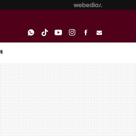
I
WHATSAPP
TIKTOK
YOUTUBE
INSTAGRAM
FACEBOOK
E-
MAIL