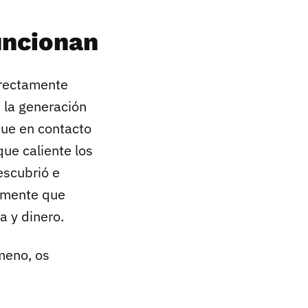
uncionan
irectamente
n la generación
que en contacto
que caliente los
escubrió e
camente que
a y dinero.
meno, os