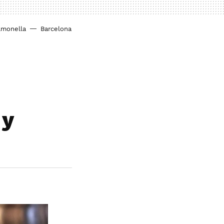
lmonella
Barcelona
 y