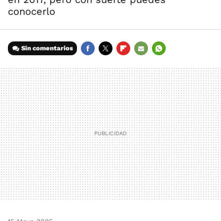
conocerlo
Sin comentarios
FACEBOOK
TWITTER
FLIPBOARD
E-
WHATSAPP
MAIL