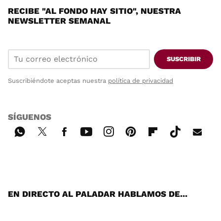
RECIBE "AL FONDO HAY SITIO", NUESTRA
NEWSLETTER SEMANAL
SUSCRIBIR
Suscribiéndote aceptas nuestra
política de privacidad
SÍGUENOS
Wh
Twi
Fac
You
Inst
Pint
Flip
Tikt
E-
ats
tter
ebo
tub
agr
ere
boa
ok
mai
App
ok
e
am
st
rd
l
EN DIRECTO AL PALADAR HABLAMOS DE...