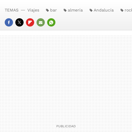
TEMAS
Viajes
bar
almería
Andalucía
roc
FACEBOOK
TWITTER
FLIPBOARD
E-
WHATSAPP
MAIL