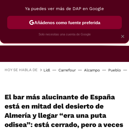
Ya puedes ver más de DAP en Google
Añádenos como fuente preferida
Solo necesitas una cuenta de Google
×
RESTAURANTES
GASTROGUÍA
48 HORAS
HOY SE HABLA DE
Lidl
Carrefour
Alcampo
Pueblo
El bar más alucinante de España
está en mitad del desierto de
Almería y llegar “era una puta
odisea”: está cerrado, pero a veces