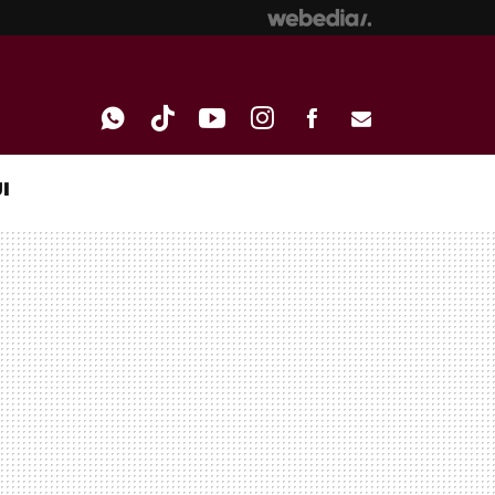
I
WHATSAPP
TIKTOK
YOUTUBE
INSTAGRAM
FACEBOOK
E-
MAIL