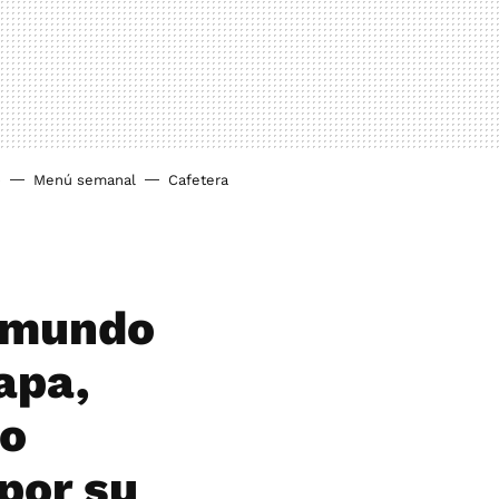
o
Menú semanal
Cafetera
l mundo
apa,
ro
 por su