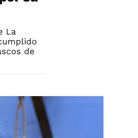
e La
 cumplido
ascos de