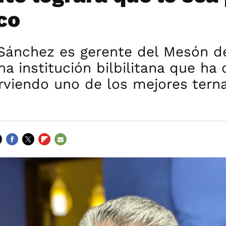
co
 Sánchez es gerente del Mesón d
na institución bilbilitana que ha
rviendo uno de los mejores tern
FACEBOOK
TWITTER
FLIPBOARD
E-
MAIL