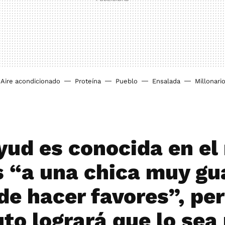
Aire acondicionado
Proteína
Pueblo
Ensalada
Millonari
yud es conocida en e
s “a una chica muy gu
de hacer favores”, pe
to logrará que lo sea