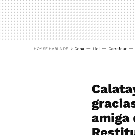
HOY SE HABLA DE
Cena
Lidl
Carrefour
Calata
gracia
amiga 
Restitu