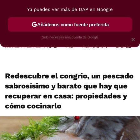
Ya puedes ver más de DAP en Google
MENÚ
NUEVO
Añádenos como fuente preferida
POSTRES
VIAJES
SELECCIÓN
VEGUI
Solo necesitas una cuenta de Google
×
HOY SE HABLA DE
Cena
Lidl
José Andrés
Mundial
Redescubre el congrio, un pescado
sabrosísimo y barato que hay que
recuperar en casa: propiedades y
cómo cocinarlo