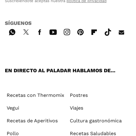
Suscribiéndote aceptas nuestra
política de privacidad
SÍGUENOS
Wh
Twi
Fac
You
Inst
Pint
Flip
Tikt
E-
ats
tter
ebo
tub
agr
ere
boa
ok
mai
App
ok
e
am
st
rd
l
EN DIRECTO AL PALADAR HABLAMOS DE...
Recetas con Thermomix
Postres
Vegui
Viajes
Recetas de Aperitivos
Cultura gastronómica
Pollo
Recetas Saludables