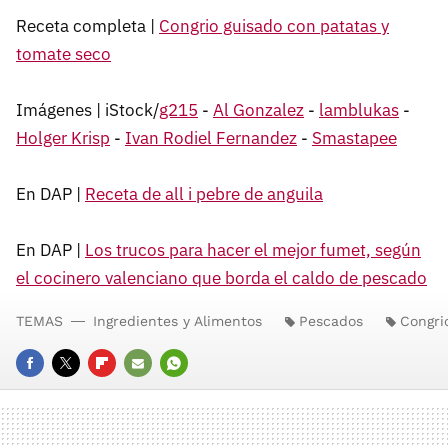
Receta completa |
Congrio guisado con patatas y
tomate seco
Imágenes | iStock/
g215
-
Al Gonzalez
-
lamblukas
-
Holger Krisp
-
Ivan Rodiel Fernandez
-
Smastapee
En DAP |
Receta de all i pebre de anguila
En DAP |
Los trucos para hacer el mejor fumet, según
el cocinero valenciano que borda el caldo de pescado
TEMAS
Ingredientes y Alimentos
Pescados
Congri
FACEBOOK
TWITTER
FLIPBOARD
E-
WHATSAPP
MAIL