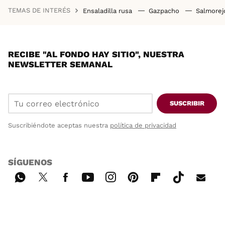
TEMAS DE INTERÉS
Ensaladilla rusa
Gazpacho
Salmore
RECIBE "AL FONDO HAY SITIO", NUESTRA
NEWSLETTER SEMANAL
SUSCRIBIR
Suscribiéndote aceptas nuestra
política de privacidad
SÍGUENOS
Wh
Twi
Fac
You
Inst
Pint
Flip
Tikt
E-
ats
tter
ebo
tub
agr
ere
boa
ok
mai
App
ok
e
am
st
rd
l