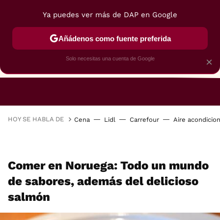
Ya puedes ver más de DAP en Google
Añádenos como fuente preferida
Solo necesitas una cuenta de Google
×
RESTAURANTES
GASTROGUÍA
48 HORAS
HOY SE HABLA DE
Cena
Lidl
Carrefour
Aire acondicio
Comer en Noruega: Todo un mundo
de sabores, además del delicioso
salmón