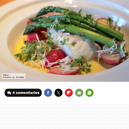
4 comentarios
FACEBOOK
TWITTER
FLIPBOARD
E-
WHATSAPP
MAIL