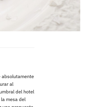
e absolutamente
urar al
umbral del hotel
a la mesa del
r una propuesta