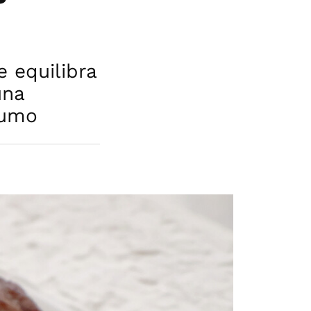
 equilibra
una
sumo