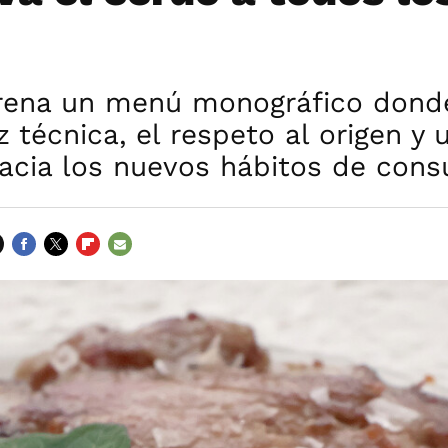
trena un menú monográfico donde
 técnica, el respeto al origen y 
hacia los nuevos hábitos de con
FACEBOOK
TWITTER
FLIPBOARD
E-
MAIL