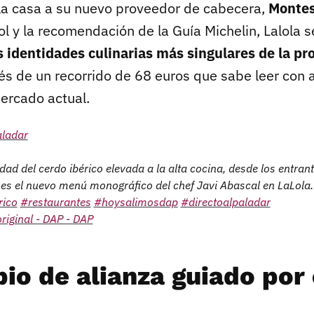
 la casa a su nuevo proveedor de cabecera,
Montes
l y la recomendación de la Guía Michelin, Lalola s
s identidades culinarias más singulares de la pr
és de un recorrido de 68 euros que sabe leer con a
mercado actual.
aladar
idad del cerdo ibérico elevada a la alta cocina, desde los entran
 es el nuevo menú monográfico del chef Javi Abascal en LaLola. 
rico
#restaurantes
#hoysalimosdap
#directoalpaladar
riginal - DAP - DAP
io de alianza guiado por 