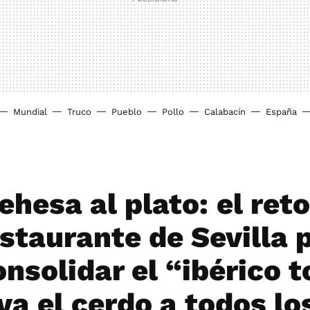
Mundial
Truco
Pueblo
Pollo
Calabacín
España
ehesa al plato: el ret
estaurante de Sevilla 
nsolidar el “ibérico t
va el cerdo a todos lo