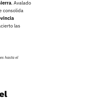
ierra
. Avalado
e consolida
ovincia
cierto las
tes hasta el
⁣
el