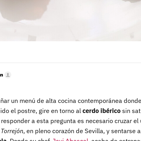
ón
señar un menú de alta cocina contemporánea dond
ido el postre, gire en torno al
cerdo ibérico
sin sat
responder a esta pregunta es necesario cruzar el 
Torrejón
, en pleno corazón de Sevilla, y sentarse 
ola
. Donde su chef,
Javi Abascal
, acaba de estrena