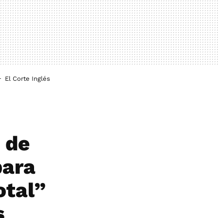
El Corte Inglés
o de
para
otal”
s