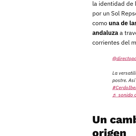
la identidad de
por un Sol Repso
como
una de la
andaluza
a trav
corrientes del 
@directop
La versatil
postre. Así
#CerdoIbe
♬ sonido o
Un camb
origen