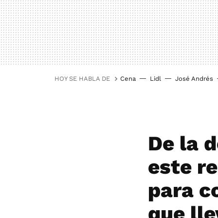
HOY SE HABLA DE
Cena
Lidl
José Andrés
De la d
este r
para co
que lle