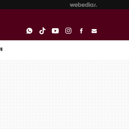
I
WHATSAPP
TIKTOK
YOUTUBE
INSTAGRAM
FACEBOOK
E-
MAIL