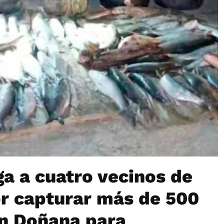
ga a cuatro vecinos de
or capturar más de 500
en Doñana para