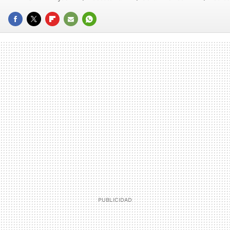
FACEBOOK
TWITTER
FLIPBOARD
E-
WHATSAPP
MAIL