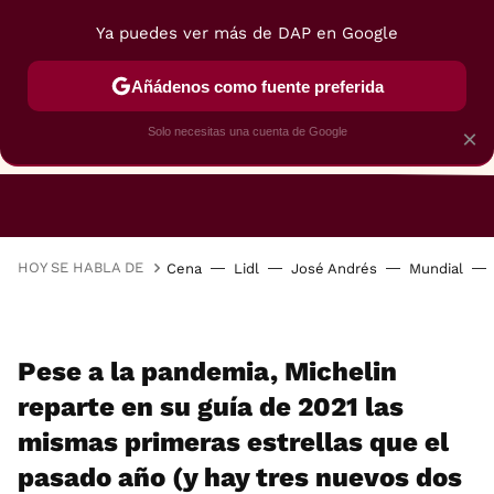
Ya puedes ver más de DAP en Google
Añádenos como fuente preferida
Solo necesitas una cuenta de Google
×
RESTAURANTES
GASTROGUÍA
48 HORAS
HOY SE HABLA DE
Cena
Lidl
José Andrés
Mundial
Pese a la pandemia, Michelin
reparte en su guía de 2021 las
mismas primeras estrellas que el
pasado año (y hay tres nuevos dos