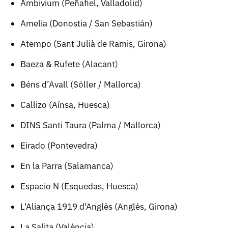
Ambivium (Peñafiel, Valladolid)
Amelia (Donostia / San Sebastián)
Atempo (Sant Julià de Ramis, Girona)
Baeza & Rufete (Alacant)
Béns d’Avall (Sóller / Mallorca)
Callizo (Aínsa, Huesca)
DINS Santi Taura (Palma / Mallorca)
Eirado (Pontevedra)
En la Parra (Salamanca)
Espacio N (Esquedas, Huesca)
L'Aliança 1919 d'Anglès (Anglès, Girona)
La Salita (València)