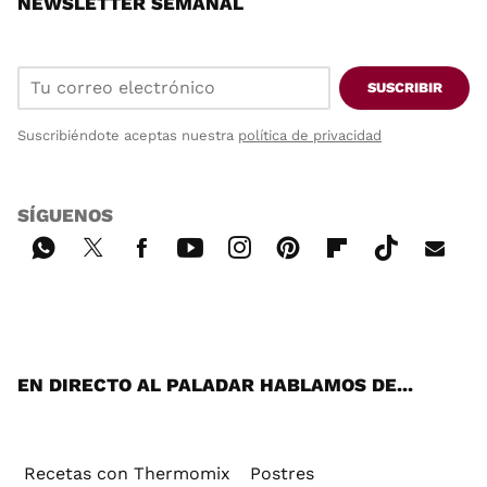
NEWSLETTER SEMANAL
SUSCRIBIR
Suscribiéndote aceptas nuestra
política de privacidad
SÍGUENOS
Wh
Twi
Fac
You
Inst
Pint
Flip
Tikt
E-
ats
tter
ebo
tub
agr
ere
boa
ok
mai
App
ok
e
am
st
rd
l
EN DIRECTO AL PALADAR HABLAMOS DE...
Recetas con Thermomix
Postres