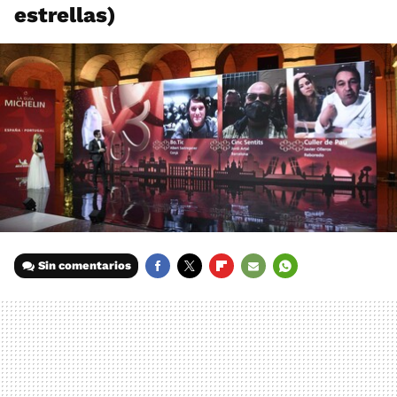
estrellas)
Sin comentarios
FACEBOOK
TWITTER
FLIPBOARD
E-
WHATSAPP
MAIL