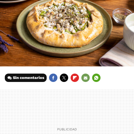
Sin comentarios
FACEBOOK
TWITTER
FLIPBOARD
E-
WHATSAPP
MAIL