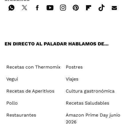
Wh
Twi
Fac
You
Inst
Pint
Flip
Tikt
E-
ats
tter
ebo
tub
agr
ere
boa
ok
mai
App
ok
e
am
st
rd
l
EN DIRECTO AL PALADAR HABLAMOS DE...
Recetas con Thermomix
Postres
Vegui
Viajes
Recetas de Aperitivos
Cultura gastronómica
Pollo
Recetas Saludables
Restaurantes
Amazon Prime Day junio
2026