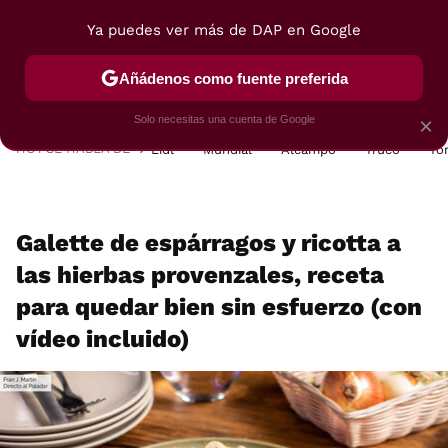
Ya puedes ver más de DAP en Google
MENÚ
NUEVO
Añádenos como fuente preferida
POSTRES
VIAJES
SELECCIÓN
VEGUI
Solo necesitas una cuenta de Google
×
HOY SE HABLA DE
Lidl
Mundial
Alcampo
Truco
To
Galette de espárragos y ricotta a
las hierbas provenzales, receta
para quedar bien sin esfuerzo (con
vídeo incluido)