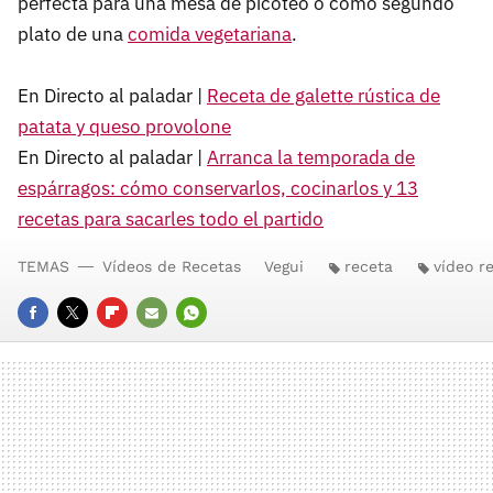
perfecta para una mesa de picoteo o como segundo
plato de una
comida vegetariana
.
En Directo al paladar |
Receta de galette rústica de
patata y queso provolone
En Directo al paladar |
Arranca la temporada de
espárragos: cómo conservarlos, cocinarlos y 13
recetas para sacarles todo el partido
TEMAS
Vídeos de Recetas
Vegui
receta
vídeo r
FACEBOOK
TWITTER
FLIPBOARD
E-
WHATSAPP
MAIL