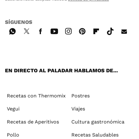
SÍGUENOS
Wh
Twi
Fac
You
Inst
Pint
Flip
Tikt
E-
ats
tter
ebo
tub
agr
ere
boa
ok
mai
App
ok
e
am
st
rd
l
EN DIRECTO AL PALADAR HABLAMOS DE...
Recetas con Thermomix
Postres
Vegui
Viajes
Recetas de Aperitivos
Cultura gastronómica
Pollo
Recetas Saludables