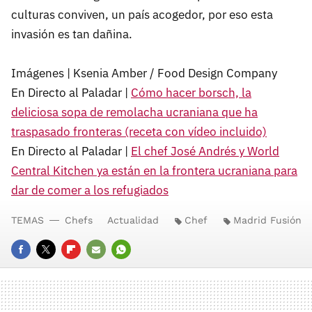
culturas conviven, un país acogedor, por eso esta
invasión es tan dañina.
Imágenes | Ksenia Amber / Food Design Company
En Directo al Paladar |
Cómo hacer borsch, la
deliciosa sopa de remolacha ucraniana que ha
traspasado fronteras (receta con vídeo incluido)
En Directo al Paladar |
El chef José Andrés y World
Central Kitchen ya están en la frontera ucraniana para
dar de comer a los refugiados
TEMAS
Chefs
Actualidad
Chef
Madrid Fusión
FACEBOOK
TWITTER
FLIPBOARD
E-
WHATSAPP
MAIL