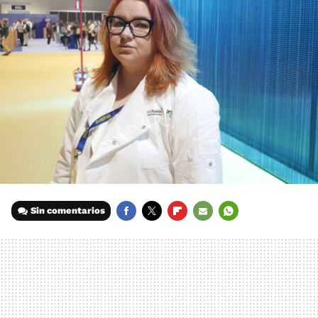
Sin comentarios
FACEBOOK
TWITTER
FLIPBOARD
E-
WHATSAPP
MAIL