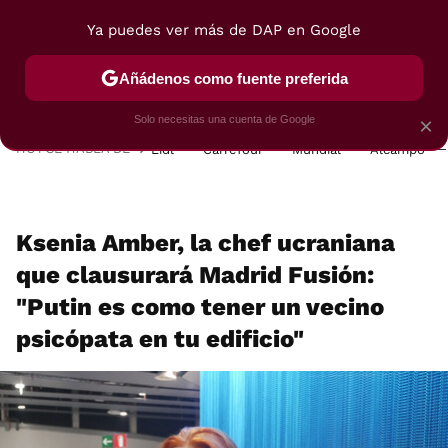
Ya puedes ver más de DAP en Google
MENÚ
NUEVO
Añádenos como fuente preferida
POSTRES
VIAJES
SELECCIÓN
VEGUI
Solo necesitas una cuenta de Google
×
HOY SE HABLA DE
Lidl
Carrefour
Mundial
Alcampo
Ksenia Amber, la chef ucraniana
que clausurará Madrid Fusión:
"Putin es como tener un vecino
psicópata en tu edificio"