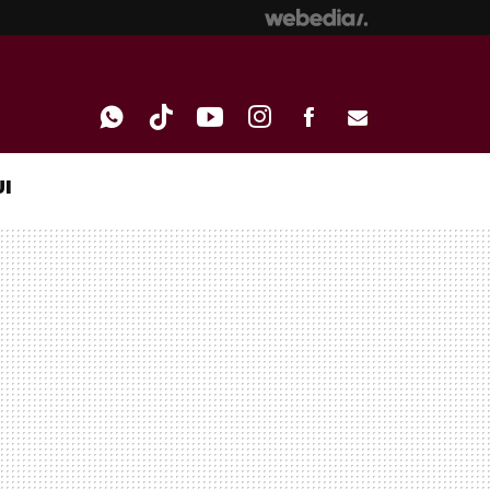
I
WHATSAPP
TIKTOK
YOUTUBE
INSTAGRAM
FACEBOOK
E-
MAIL