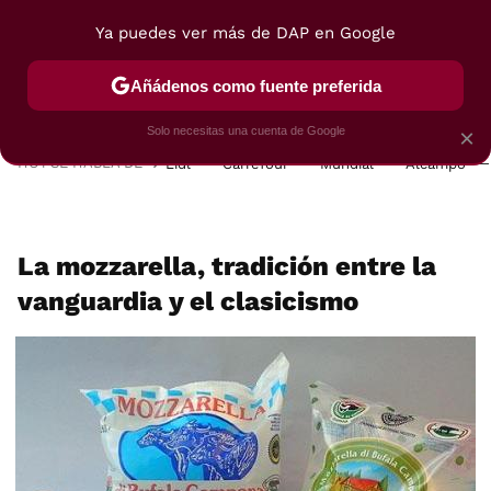
Ya puedes ver más de DAP en Google
MENÚ
NUEVO
Añádenos como fuente preferida
POSTRES
VIAJES
SELECCIÓN
VEGUI
Solo necesitas una cuenta de Google
×
HOY SE HABLA DE
Lidl
Carrefour
Mundial
Alcampo
La mozzarella, tradición entre la
vanguardia y el clasicismo