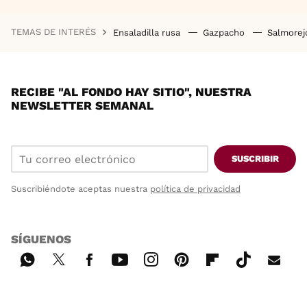
TEMAS DE INTERÉS
Ensaladilla rusa
Gazpacho
Salmore
RECIBE "AL FONDO HAY SITIO", NUESTRA
NEWSLETTER SEMANAL
SUSCRIBIR
Suscribiéndote aceptas nuestra
política de privacidad
SÍGUENOS
Wh
Twi
Fac
You
Inst
Pint
Flip
Tikt
E-
ats
tter
ebo
tub
agr
ere
boa
ok
mai