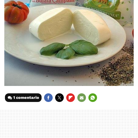
1 comentario
FACEBOOK
TWITTER
FLIPBOARD
E-
WHATSAPP
MAIL