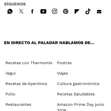
SÍGUENOS
Wh
Twi
Fac
You
Inst
Pint
Flip
Tikt
E-
ats
tter
ebo
tub
agr
ere
boa
ok
mai
App
ok
e
am
st
rd
l
EN DIRECTO AL PALADAR HABLAMOS DE...
Recetas con Thermomix
Postres
Vegui
Viajes
Recetas de Aperitivos
Cultura gastronómica
Pollo
Recetas Saludables
Restaurantes
Amazon Prime Day junio
2026