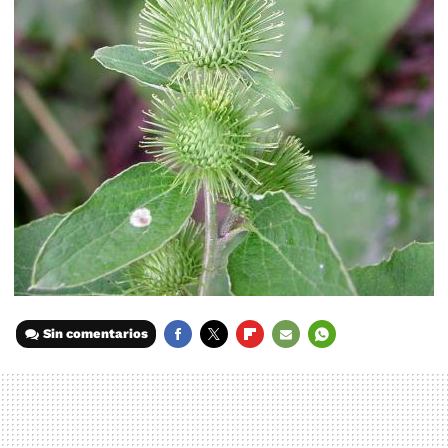
Sin comentarios
FACEBOOK
TWITTER
FLIPBOARD
E-
WHATSAPP
MAIL