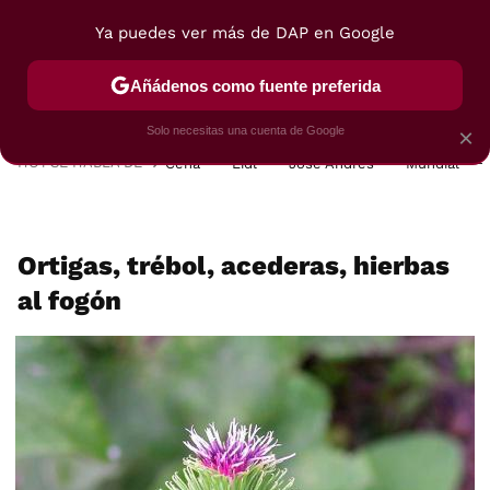
Ya puedes ver más de DAP en Google
MENÚ
NUEVO
Añádenos como fuente preferida
POSTRES
VIAJES
SELECCIÓN
VEGUI
Solo necesitas una cuenta de Google
×
HOY SE HABLA DE
Cena
Lidl
José Andrés
Mundial
Ortigas, trébol, acederas, hierbas
al fogón