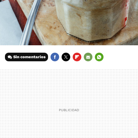
Sin comentarios
FACEBOOK
TWITTER
FLIPBOARD
E-
WHATSAPP
MAIL