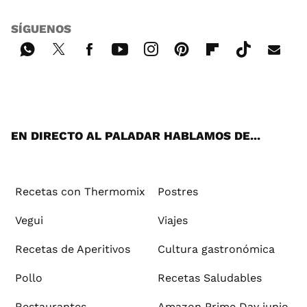
SÍGUENOS
Wh
Twi
Fac
You
Inst
Pint
Flip
Tikt
E-
ats
tter
ebo
tub
agr
ere
boa
ok
mai
App
ok
e
am
st
rd
l
EN DIRECTO AL PALADAR HABLAMOS DE...
Recetas con Thermomix
Postres
Vegui
Viajes
Recetas de Aperitivos
Cultura gastronómica
Pollo
Recetas Saludables
Restaurantes
Amazon Prime Day junio