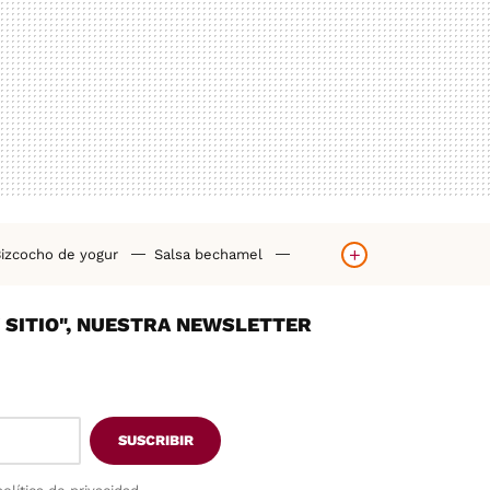
izcocho de yogur
Salsa bechamel
orno
Hummus casero
Tortilla de patatas
Y SITIO", NUESTRA NEWSLETTER
SUSCRIBIR