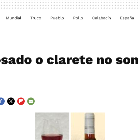
Mundial
Truco
Pueblo
Pollo
Calabacín
España
osado o clarete no son
ACEBOOK
TWITTER
FLIPBOARD
E-
MAIL