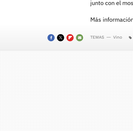
junto con el mos
Más información
TEMAS
Vino
FACEBOOK
TWITTER
FLIPBOARD
E-
MAIL