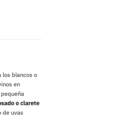
 los blancos o
vinos en
a pequeña
osado o clarete
o de uvas