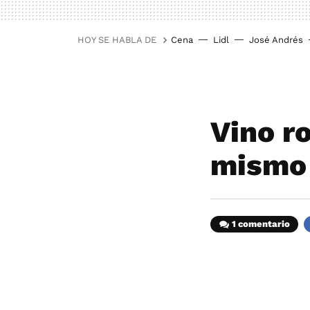
HOY SE HABLA DE
Cena
Lidl
José Andrés
Vino r
mismo
1 comentario
F