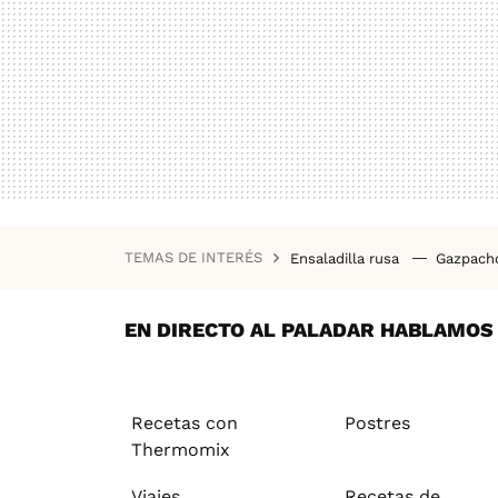
TEMAS DE INTERÉS
Ensaladilla rusa
Gazpac
Recetas saludables
Rece
Empedrat
EN DIRECTO AL PALADAR HABLAMOS D
Recetas con
Postres
Thermomix
Viajes
Recetas de