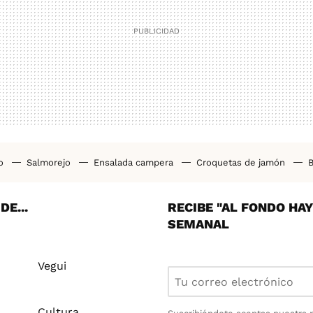
ho
Salmorejo
Ensalada campera
Croquetas de jamón
B
tas airfryer
Cenas saludables
Bizcocho casero
Pollo al h
E...
RECIBE "AL FONDO HA
SEMANAL
Vegui
Cultura