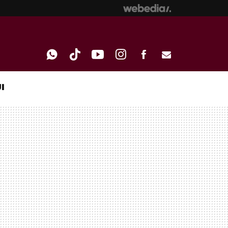
I
WHATSAPP
TIKTOK
YOUTUBE
INSTAGRAM
FACEBOOK
E-
MAIL