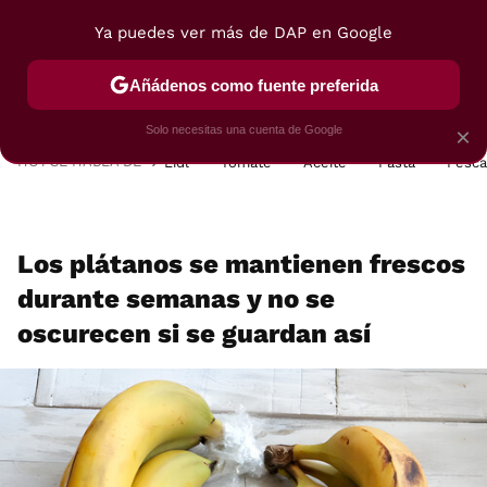
Ya puedes ver más de DAP en Google
MENÚ
NUEVO
Añádenos como fuente preferida
POSTRES
VIAJES
SELECCIÓN
VEGUI
Solo necesitas una cuenta de Google
×
HOY SE HABLA DE
Lidl
Tomate
Aceite
Pasta
Pesc
Los plátanos se mantienen frescos
durante semanas y no se
oscurecen si se guardan así