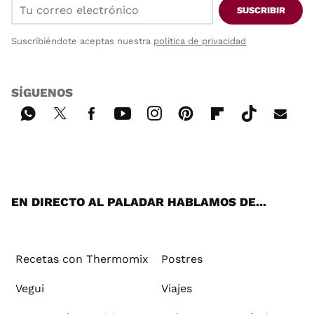
SUSCRIBIR
Suscribiéndote aceptas nuestra
política de privacidad
SÍGUENOS
Wh
Twi
Fac
You
Inst
Pint
Flip
Tikt
E-
ats
tter
ebo
tub
agr
ere
boa
ok
mai
App
ok
e
am
st
rd
l
EN DIRECTO AL PALADAR HABLAMOS DE...
Recetas con Thermomix
Postres
Vegui
Viajes