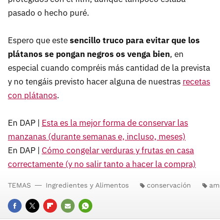
pasado o hecho puré.
Espero que este
sencillo truco para evitar que los
plátanos se pongan negros os venga bien
, en
especial cuando compréis más cantidad de la prevista
y no tengáis previsto hacer alguna de nuestras
recetas
con plátanos
.
En DAP |
Esta es la mejor forma de conservar las
manzanas (durante semanas e, incluso, meses)
En DAP |
Cómo congelar verduras y frutas en casa
correctamente (y no salir tanto a hacer la compra)
TEMAS
Ingredientes y Alimentos
conservación
amp
FACEBOOK
TWITTER
FLIPBOARD
E-
WHATSAPP