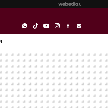
I
WHATSAPP
TIKTOK
YOUTUBE
INSTAGRAM
FACEBOOK
E-
MAIL