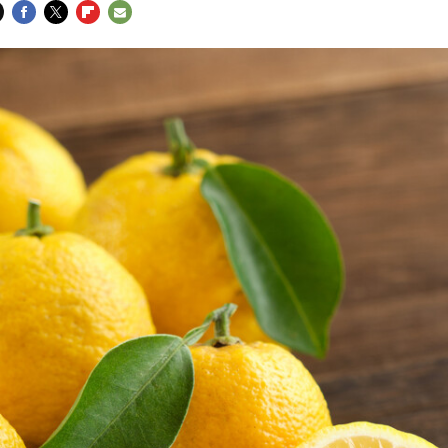
FACEBOOK
TWITTER
FLIPBOARD
E-
MAIL