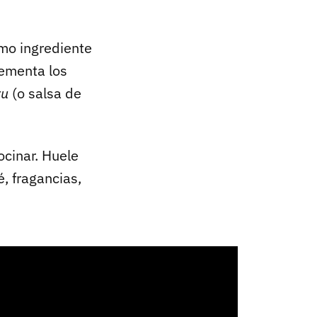
omo ingrediente
ementa los
yu
(o salsa de
cinar. Huele
, fragancias,