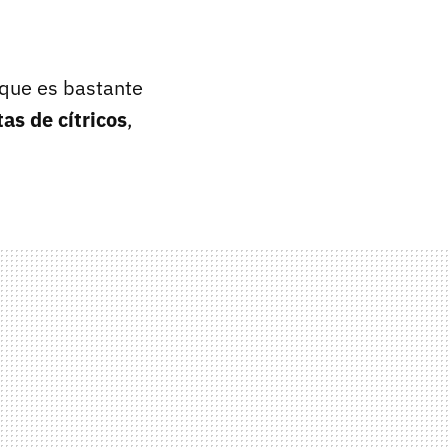
orque es bastante
tas de cítricos
,