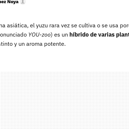
uez Noya
na asiática, el yuzu rara vez se cultiva o se usa p
ronunciado
YOU-zoo
) es un
híbrido de varias plan
stinto y un aroma potente.