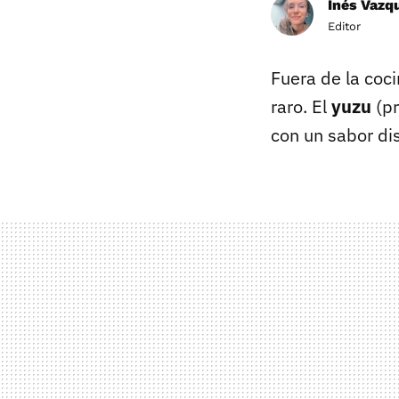
Inés Vazq
Editor
Fuera de la coci
raro. El
yuzu
(p
con un sabor di