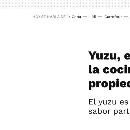
HOY SE HABLA DE
Cena
Lidl
Carrefour
Yuzu, e
la coci
propie
El yuzu es
sabor part