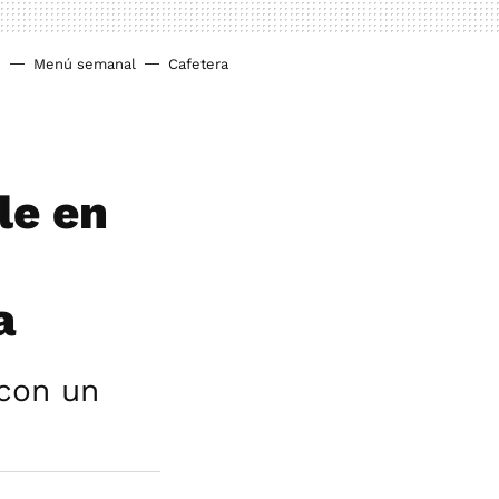
o
Menú semanal
Cafetera
le en
a
 con un